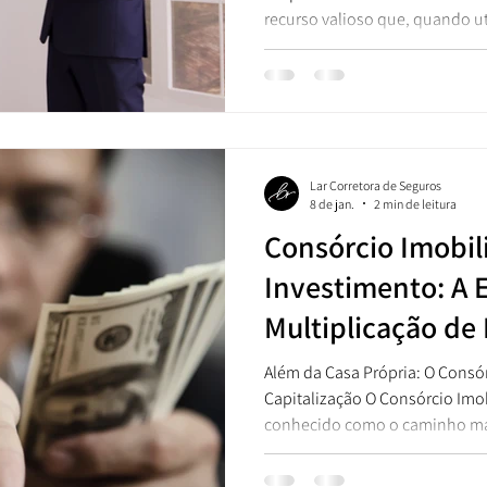
recurso valioso que, quando ut
pode acelerar significativamen
consórcio. Para muitos, o FGTS 
ou para realizar um investimen
Lar Corretora preparou este g
entenda as regras, as possibil
s
Lar Corretora de Seguros
8 de jan.
2 min de leitura
Consórcio Imobil
Investimento: A E
Multiplicação de
Além da Casa Própria: O Cons
Capitalização O Consórcio Imobiliário é 
conhecido como o caminho ma
própria. No entanto, sua nature
mecanismo de reajuste o torn