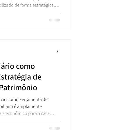
ilizado de forma estratégica,
te a aquisição do seu imóvel via
é a chave para sair do aluguel
to imobiliário mais robusto. A
uia completo para que você
idades e as vantagens de usar o
iário como
stratégia de
 Patrimônio
órcio como Ferramenta de
amplamente
is econômico para a casa
za livre de juros e seu
am uma poderosa ferramenta