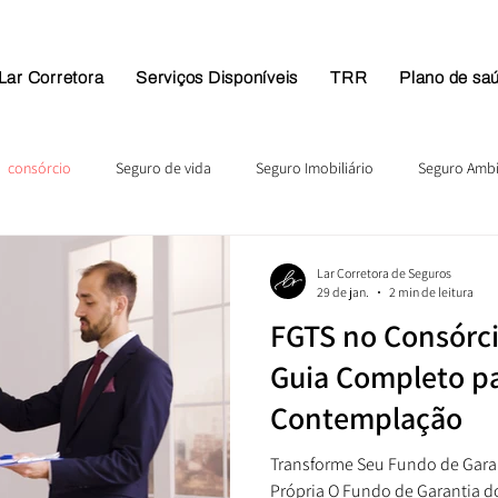
Lar Corretora
Serviços Disponíveis
TRR
Plano de sa
consórcio
Seguro de vida
Seguro Imobiliário
Seguro Ambi
Lar Corretora de Seguros
29 de jan.
2 min de leitura
FGTS no Consórci
Guia Completo pa
Contemplação
Transforme Seu Fundo de Gara
Própria O Fundo de Garantia do 