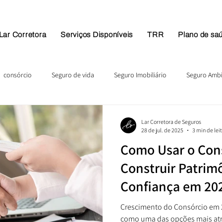
Lar Corretora
Serviços Disponíveis
TRR
Plano de sa
consórcio
Seguro de vida
Seguro Imobiliário
Seguro Ambi
Lar Corretora de Seguros
28 de jul. de 2025
3 min de lei
Como Usar o Con
Construir Patrim
Confiança em 20
Crescimento do Consórcio em 
como uma das opções mais atr