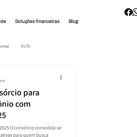
úde
Soluções financeiras
Blog
ental
FGTS
tura
sórcio para
ônio com
25
2025 O consórcio consolida-se
ativas para quem busca