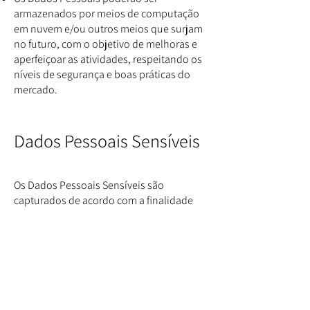
armazenados por meios de computação
em nuvem e/ou outros meios que surjam
no futuro, com o objetivo de melhoras e
aperfeiçoar as atividades, respeitando os
níveis de segurança e boas práticas do
mercado.
Dados Pessoais Sensíveis
Os Dados Pessoais Sensíveis são
capturados de acordo com a finalidade
para o respectivo tratamento, de acordo
com as exigências legais e com base legal
prevista na LGPD ou com o seu
consentimento prévio, específico e
destacado para, entre outros:
Envio das informações da Declaração de
Saúde e Laudo Médico para a seguradora