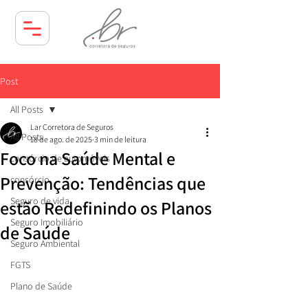
Post
All Posts
Lar Corretora de Seguros
All Posts
18 de ago. de 2025
3 min de leitura
Foco na Saúde Mental e
consórcio de automóveis
Prevenção: Tendências que
consórcio
Seguro de vida
estão Redefinindo os Planos
Seguro Imobiliário
de Saúde
Seguro Ambiental
FGTS
Plano de Saúde