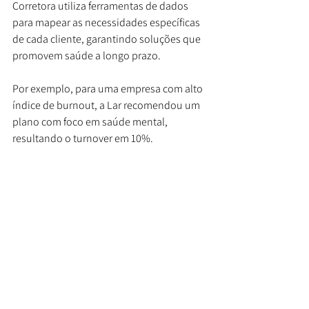
Corretora utiliza ferramentas de dados 
para mapear as necessidades específicas 
de cada cliente, garantindo soluções que 
promovem saúde a longo prazo. 
Por exemplo, para uma empresa com alto 
índice de burnout, a Lar recomendou um 
plano com foco em saúde mental, 
resultando o turnover em 10%.
As tendências em saúde para 2025 
reforçam a importância da prevenção, do 
cuidado com a saúde mental e da busca 
por qualidade. Planos que integram 
programas preventivos, tecnologias 
inovadoras e modelos baseados em valor 
estão redefinindo o setor, beneficiando 
tanto empresas quanto indivíduos. Com a 