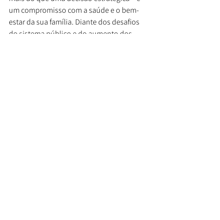
um compromisso com a saúde e o bem-
estar da sua família. Diante dos desafios 
do sistema público e do aumento dos 
custos médicos, contar com um plano de 
saúde garante atendimento rápido, 
eficiente e de qualidade.
A Lar Corretora de Seguros está pronta 
para ajudar você a encontrar o plano de 
saúde ideal para suas necessidades. Entre 
em contato e inicie o ano com a 
segurança que você merece.
lar corretora
bem estar
familia
planodesaude
consultas
medicos
hospitais
tendencias