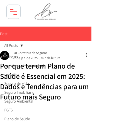
Post
All Posts
Lar Corretora de Seguros
All Posts
27 de jan. de 2025
3 min de leitura
Por que ter um Plano de
consórcio de automóveis
Saúde é Essencial em 2025:
consórcio
Seguro de vida
Dados e Tendências para um
Seguro Imobiliário
Futuro mais Seguro
Seguro Ambiental
FGTS
Plano de Saúde