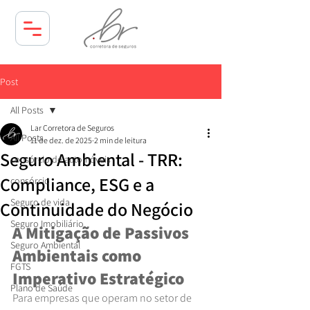
Post
All Posts
Lar Corretora de Seguros
All Posts
11 de dez. de 2025
2 min de leitura
Seguro Ambiental - TRR:
consórcio de automóveis
Compliance, ESG e a
consórcio
Seguro de vida
Continuidade do Negócio
Seguro Imobiliário
A Mitigação de Passivos 
Seguro Ambiental
Ambientais como 
FGTS
Imperativo Estratégico
Plano de Saúde
Para empresas que operam no setor de 