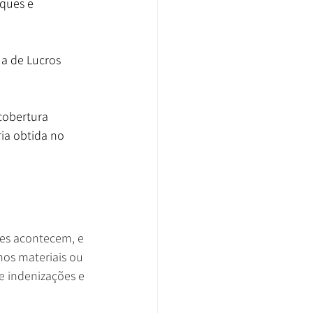
ques e 
a de Lucros 
cobertura 
ia obtida no 
tes acontecem, e 
os materiais ou 
de indenizações e 