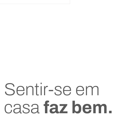
ro Viagem: Proteção
leta para Suas Aventuras
 Corretora
Sentir-se em
casa
faz bem.