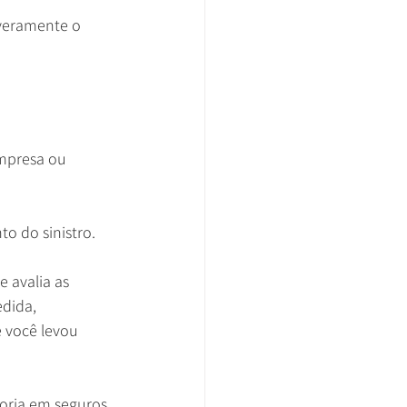
veramente o 
mpresa ou 
o do sinistro.
 avalia as 
dida, 
 você levou 
toria em seguros 