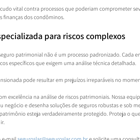
scudo vital contra processos que poderiam comprometer se
as finanças dos condôminos.
specializada para riscos complexos
seguro patrimonial não é um processo padronizado. Cada e
scos específicos que exigem uma análise técnica detalhada. 
sionada pode resultar em prejuízos irreparáveis no moment
om excelência na análise de riscos patrimoniais. Nossa equipe
eu negócio e desenha soluções de seguros robustas e sob me
patrimônio esteja verdadeiramente protegido. Proteja o que
r. 
 e-mail 
seguroslar@seguroslar.com.br
 e solicite uma consul