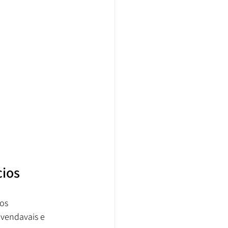
cios
os 
 vendavais e 