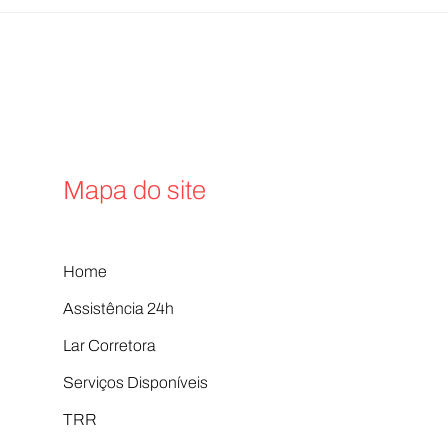
Como Entrar em um Grupo de
Segu
Consórcio: Guia Completo | Lar
Comp
Corretora
| Lar
Mapa do site
Home
Assistência 24h
Lar Corretora
Serviços Disponíveis
TRR