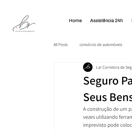
Home
Assistência 24h
All Posts
consórcio de automóveis
Lar Corretora de Se
Plano de Saúde
Seguro Pa
Seus Bens
A construção de um pa
vezes utilizando ferr
imprevisto pode coloc