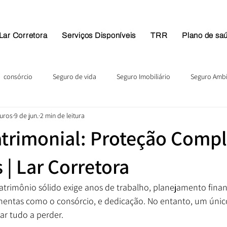
Lar Corretora
Serviços Disponíveis
TRR
Plano de sa
consórcio
Seguro de vida
Seguro Imobiliário
Seguro Ambi
guros
9 de jun.
2 min de leitura
trimonial: Proteção Compl
 | Lar Corretora
trimônio sólido exige anos de trabalho, planejamento finan
amentas como o consórcio, e dedicação. No entanto, um únic
ar tudo a perder. 