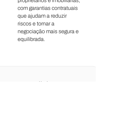
proprietários e imobiliárias,
com garantias contratuais
que ajudam a reduzir
riscos e tornar a
negociação mais segura e
equilibrada.
Solicite sua
cotação de fiança
Veja como avançar na locação do
imóvel escolhido sem fiador, sem
caução elevada e com muito
menos burocracia.
Nome