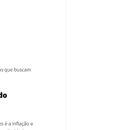
uos que buscam 
do 
 é a inflação e 