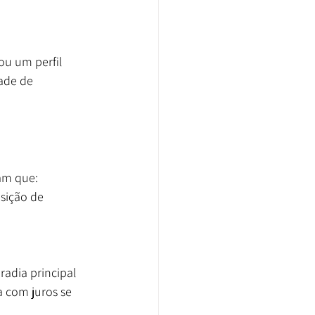
u um perfil 
ade de 
iam que:
sição de 
adia principal 
 com juros se 