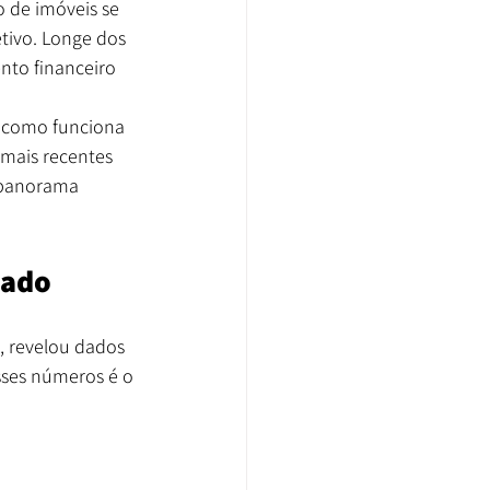
o de imóveis se 
tivo. Longe dos 
nto financeiro 
o como funciona 
 mais recentes 
 panorama 
cado
 revelou dados 
sses números é o 