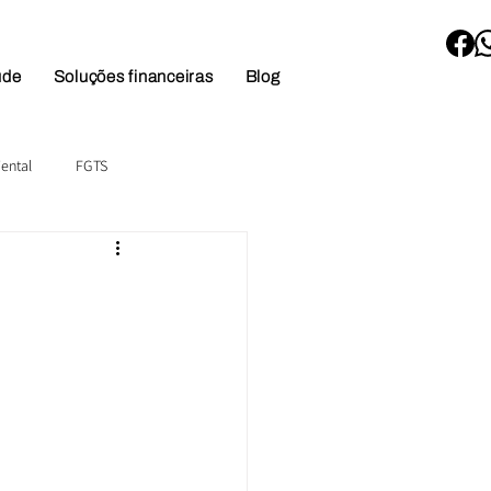
úde
Soluções financeiras
Blog
ental
FGTS