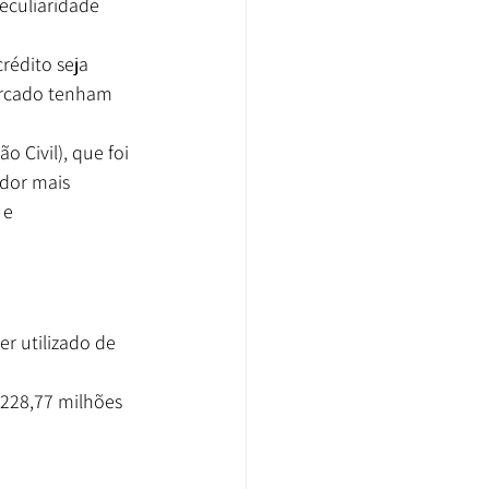
culiaridade 
rédito seja 
ercado tenham 
 Civil), que foi 
ador mais 
 e 
r utilizado de 
228,77 milhões 