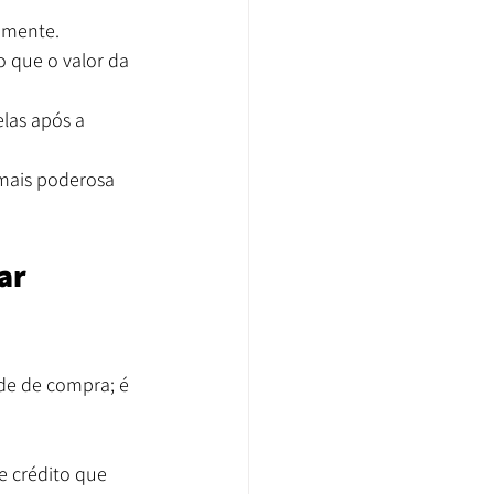
amente.
o que o valor da 
las após a 
mais poderosa 
ar 
de de compra; é 
e crédito que 