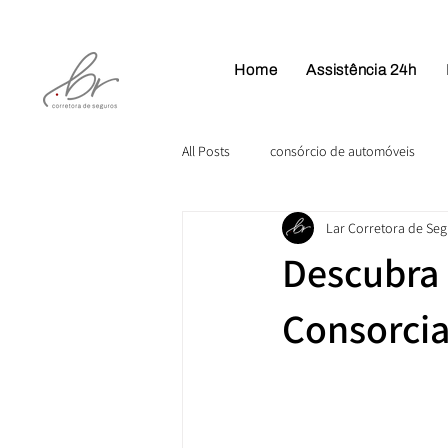
Home
Assistência 24h
All Posts
consórcio de automóveis
Lar Corretora de Se
Plano de Saúde
Descubra 
Consorcia