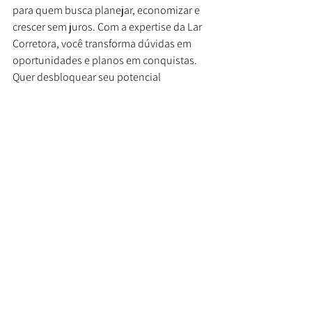
para quem busca planejar, economizar e 
crescer sem juros. Com a expertise da Lar 
Corretora, você transforma dúvidas em 
oportunidades e planos em conquistas. 
Quer desbloquear seu potencial 
financeiro com consórcio? Fale com nossa 
equipe agora e comece a construir seu 
futuro com confiança!
consórcio
automóveis
consorcio
financiamento
dinheiro
carros
carnaval
Ver tudo
Posts recentes