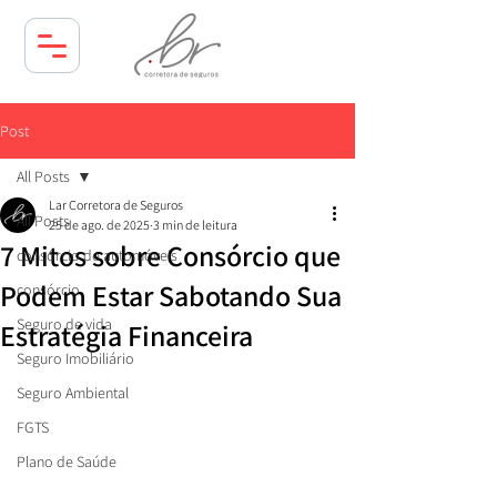
Post
All Posts
Lar Corretora de Seguros
All Posts
25 de ago. de 2025
3 min de leitura
7 Mitos sobre Consórcio que
consórcio de automóveis
Podem Estar Sabotando Sua
consórcio
Seguro de vida
Estratégia Financeira
Seguro Imobiliário
Seguro Ambiental
FGTS
Plano de Saúde